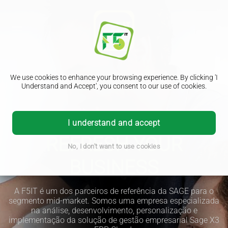
We use cookies to enhance your browsing experience. By clicking 'I
Understand and Accept', you consent to our use of cookies.
I understand and accept
REFRESH YOUR
No, I don't want to use cookies
BUSINESS
A F5IT é um dos parceiros de referência da SAGE para o
segmento mid-market. Somos uma empresa especializada
na análise, desenvolvimento, personalização e
implementação da solução de gestão empresarial Sage X3