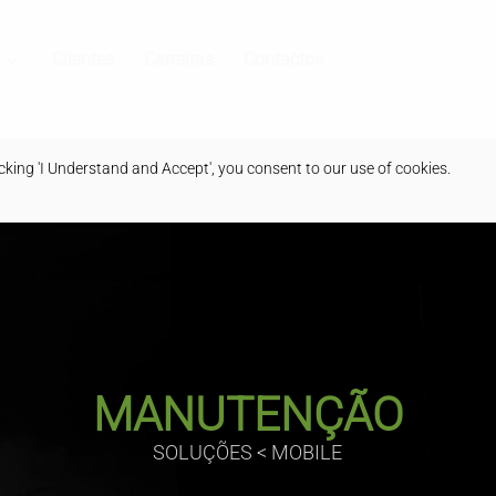
Clientes
Carreiras
Contactos
king 'I Understand and Accept', you consent to our use of cookies.
MANUTENÇÃO
SOLUÇÕES < MOBILE