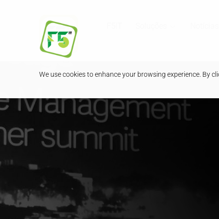
F5IT
Soluções
Notícias
We use cookies to enhance your browsing experience. By clic