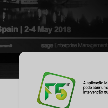
A aplicação Ma
pode abrir uma
intervenção qu