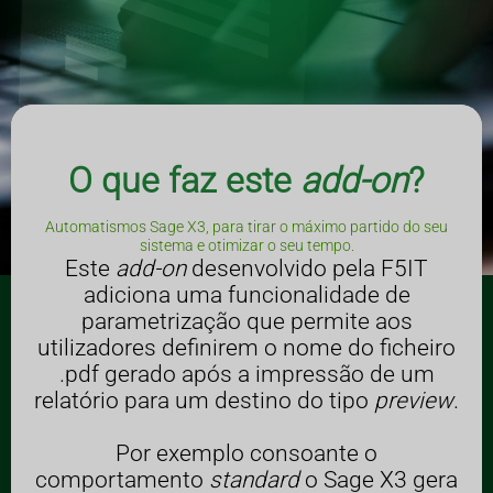
O que faz este
add-on
?
Automatismos Sage X3, para tirar o máximo partido do seu
sistema e otimizar o seu tempo.
Este
add-on
desenvolvido pela F5IT
adiciona uma funcionalidade de
parametrização que permite aos
utilizadores definirem o nome do ficheiro
.pdf gerado após a impressão de um
relatório para um destino do tipo
preview
.
Por exemplo consoante o
comportamento
standard
o Sage X3 gera