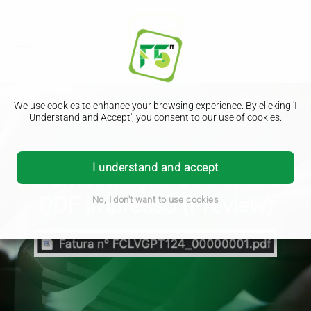
We use cookies to enhance your browsing experience. By clicking 'I
Understand and Accept', you consent to our use of cookies.
I understand and accept
Parametrização do nome do
PDF impresso (Preview)
No, I don't want to use cookies