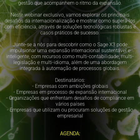
gestão que acompanhem o ritmo da expansão.
Neste webinar exclusivo, vamos explorar os principais
desafios da internacionalização e mostrar como superá-los
com eficiência, através de soluções tecnológicas robustas e
casos práticos de sucesso.
Junte-se a nós para descobrir como o Sage X3 pode
impulsionar uma expansão internacional sustentável e
inteligente, com recursos como multi-contabilidade, multi-
legislação e multi-idioma, além de uma abordagem
integrada à automação de processos globais.
Destinatários:
- Empresas com ambições globais
- Empresas em processo de expansão internacional
- Organizações que enfrentam desafios de compliance em
vários países
- Empresas que utilizam ou procuram soluções de gestão
empresarial
AGENDA: