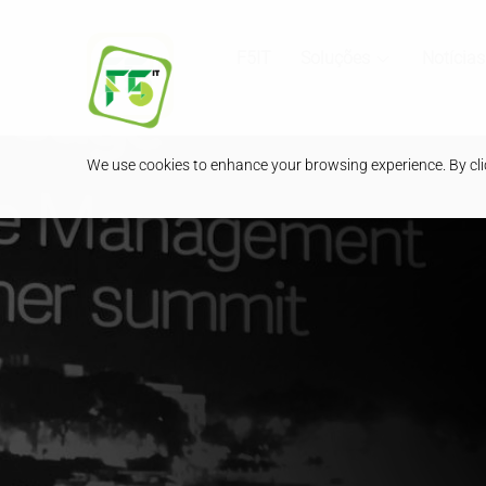
F5IT
Soluções
Notícias
We use cookies to enhance your browsing experience. By clic