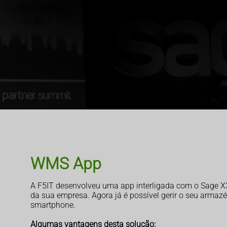
WMS App
A F5IT desenvolveu uma app interligada com o Sage X3, 
da sua empresa. Agora já é possível gerir o seu armazé
smartphone.
Algumas vantagens desta solução: