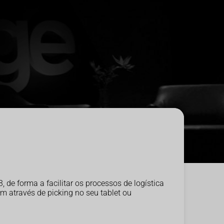
de forma a facilitar os processos de logística
m através de picking no seu tablet ou