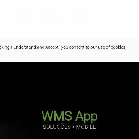
Clientes
Carreiras
Contactos
king 'I Understand and Accept', you consent to our use of cookies.
WMS App
SOLUÇÕES < MOBILE