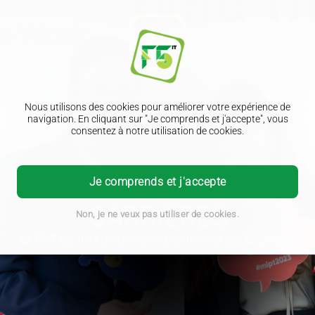
Nous utilisons des cookies pour améliorer votre expérience de
navigation. En cliquant sur "Je comprends et j'accepte", vous
consentez à notre utilisation de cookies.
Je comprends et j'accepte
CARRIÈRES
Non, je ne veux pas utiliser de cookies.
La F5IT est fière de stimuler la carrière de ses employés.