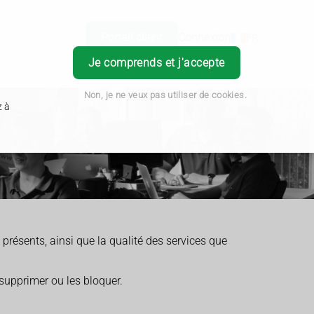
Portail client
Connexion
FR
Je comprends et j'accepte
Non, je ne veux pas utiliser de cookies.
z à
 présents, ainsi que la qualité des services que
 supprimer ou les bloquer.