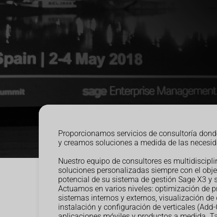
Proporcionamos servicios de consultoría dond
y creamos soluciones a medida de las necesida
Nuestro equipo de consultores es multidisciplin
soluciones personalizadas siempre con el obje
potencial de su sistema de gestión Sage X3 y 
Actuamos en varios niveles: optimización de p
sistemas internos y externos, visualización de 
instalación y configuración de verticales (Add-
aplicaciones móviles y productos a medida. 