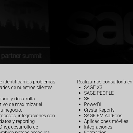
e identificamos problemas
Realizamos consultoría en 
des de nuestros clientes.
SAGE X3
SAGE PEOPLE
ario y desarrolla
SEI
tivo de maximizar el
PowerBI
su negocio.
CrystalReports
rocesos, integraciones con
SAGE EM Add-ons
datos y reporting,
Aplicaciones móviles
Ons), desarrollo de
Integraciones
También potenciamos los
Formación