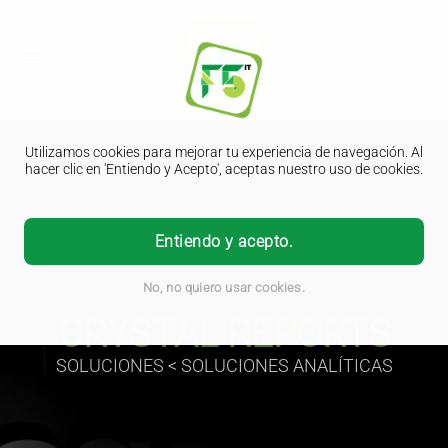
Utilizamos cookies para mejorar tu experiencia de navegación. Al
hacer clic en 'Entiendo y Acepto', aceptas nuestro uso de cookies.
Entiendo y acepto.
No, no quiero usar cookies.
CRYSTAL REPORTS
SOLUCIONES < SOLUCIONES ANALÍTICAS