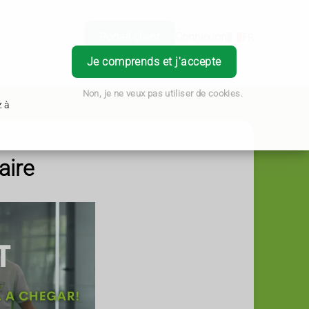
Portail client
Connexion
FR
Je comprends et j'accepte
Non, je ne veux pas utiliser de cookies.
z à
aire