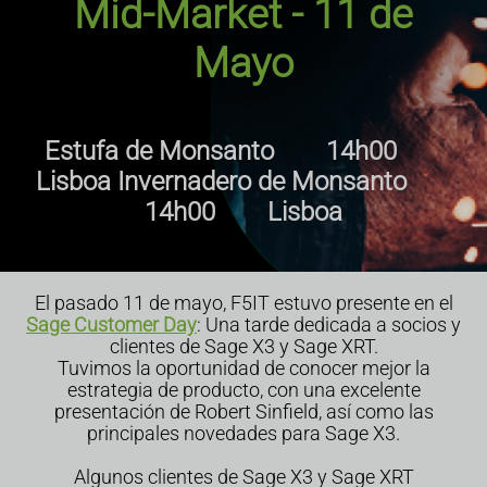
Mid-Market - 11 de
Mayo
Estufa de Monsanto 14h00
Lisboa
Invernadero de Monsanto
14h00 Lisboa
El pasado 11 de mayo, F5IT estuvo presente en el
Sage Customer Day
: Una tarde dedicada a socios y
clientes de Sage X3 y Sage XRT.
Tuvimos la oportunidad de conocer mejor la
estrategia de producto, con una excelente
presentación de Robert Sinfield, así como las
principales novedades para Sage X3.
Algunos clientes de Sage X3 y Sage XRT