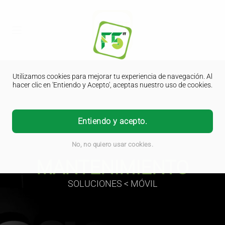
Utilizamos cookies para mejorar tu experiencia de navegación. Al
hacer clic en 'Entiendo y Acepto', aceptas nuestro uso de cookies.
Entiendo y acepto.
No, no quiero usar cookies.
MANTENIMIENTO
SOLUCIONES < MÓVIL