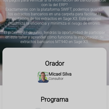
los pagos para verificar si la información del banco coincide
con la del ERP?
Exactamente: con la plataforma SWIFT, podemos guardar
los extractos bancarios en una carpeta para facilitar la
importación de los extractos en Sage X3. Este proceso
maximiza la eficiencia y minimiza el riesgo de errores.
El próximo 27 de junio, tendrás la oportunidad de participar
en este taller y aprender cómo funciona la importación de
extractos bancarios MT940 en Sage X3.
Orador
Micael Silva
Consultor
Programa