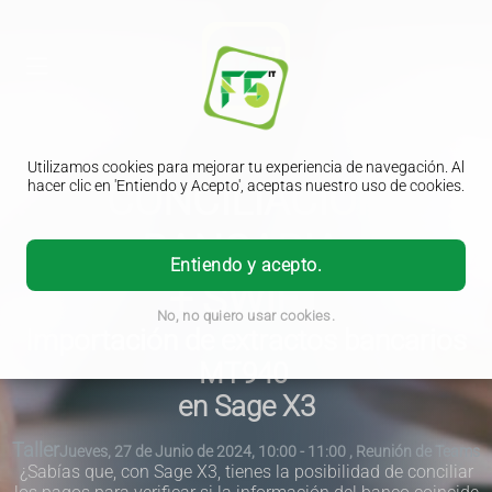
Utilizamos cookies para mejorar tu experiencia de navegación. Al
CONCILIACIÓN
hacer clic en 'Entiendo y Acepto', aceptas nuestro uso de cookies.
BANCARIA
Entiendo y acepto.
+ SWIFT
No, no quiero usar cookies.
Importación de extractos bancarios
MT940
en Sage X3
Taller
Jueves, 27 de Junio de 2024, 10:00 - 11:00 , Reunión de Teams
¿Sabías que, con Sage X3, tienes la posibilidad de conciliar