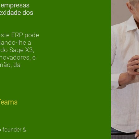
s empresas
exidade dos
este ERP pode
dando-lhe a
 do Sage X3,
novadores, e
mão, da
 Teams
o-founder &