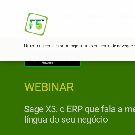
F5IT
Soluções
Noticias
Utilizamos cookies para mejorar tu experiencia de navegación
Defina um Título...
WEBINAR
Sage X3: o ERP que fala a 
língua do seu negócio