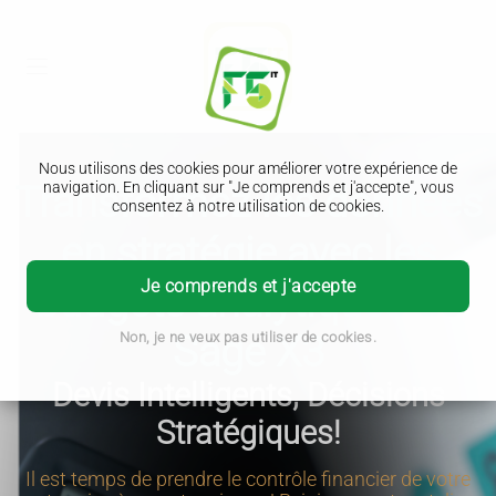
Nous utilisons des cookies pour améliorer votre expérience de
Transformez les données
navigation. En cliquant sur "Je comprends et j'accepte", vous
consentez à notre utilisation de cookies.
en stratégie avec les
Je comprends et j'accepte
budgets analytiques de
Sage X3
Non, je ne veux pas utiliser de cookies.
Devis Intelligents, Décisions
Stratégiques!
Il est temps de prendre le contrôle financier de votre