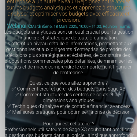
entreprise à un autre niveau ! Rejoignez notre atelier
sur les budgets analytiques et apprenez à structurer,
analyser et optimiser vos budgets avec efficacité et
précision.
Webinaire
Mardi 3ème, 18 Mars 2025, 10:00 - 11:00, Réunion Teams
Les budgets analytiques sont un outil crucial pour la gestion
financière et stratégique de toute organisation.
Ils offrent un niveau détaillé d'informations, permettant aux
gestionnaires et aux dirigeants d'entreprise de prendre des
décisions plus stratégiques et éclairées, de construire des
propositions commerciales plus détaillées, de minimiser les
risques et de mieux comprendre le comportement financier
de l'entreprise.
Qu'est-ce que vous allez apprendre ?
✅ Comment créer et gérer des budgets dans Sage X3
✅ Comment structurer des centres de coûts et des
dimensions analytiques
✅ Techniques d'analyse et de contrôle financier avancées
✅ Meilleures pratiques pour optimiser la prise de décision
Pour qui est cet atelier ?
Professionnels utilisateurs de Sage X3 souhaitant améliorer
la gestion des budgets dans le logiciel, ainsi que approfondir